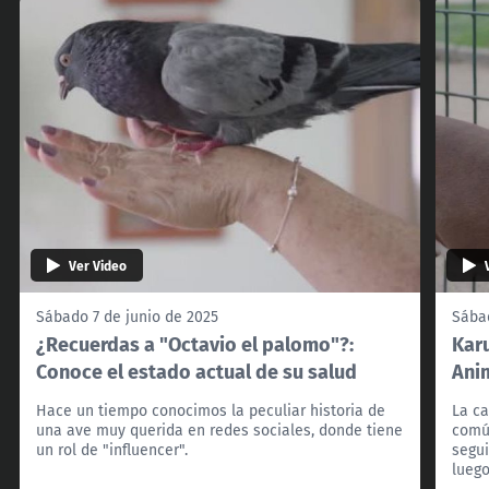
Ver Video
Sábado 7 de junio de 2025
Sábad
¿Recuerdas a "Octavio el palomo"?:
Karu
Conoce el estado actual de su salud
Ani
Hace un tiempo conocimos la peculiar historia de
La ca
una ave muy querida en redes sociales, donde tiene
común
un rol de "influencer".
segui
lueg