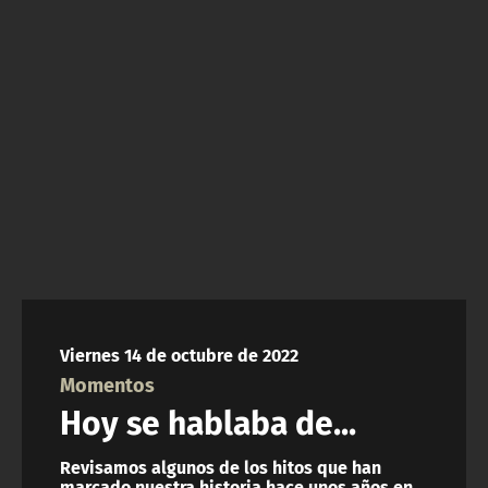
NTV
ACTUALIDAD Y TENDENCIAS
CORPORATIVO Y TRANSPARENCIA
CANAL DE DENUNCIAS
ÁREA DE PROYECTOS
Viernes 14 de octubre de 2022
Momentos
Hoy se hablaba de...
Revisamos algunos de los hitos que han
marcado nuestra historia hace unos años en