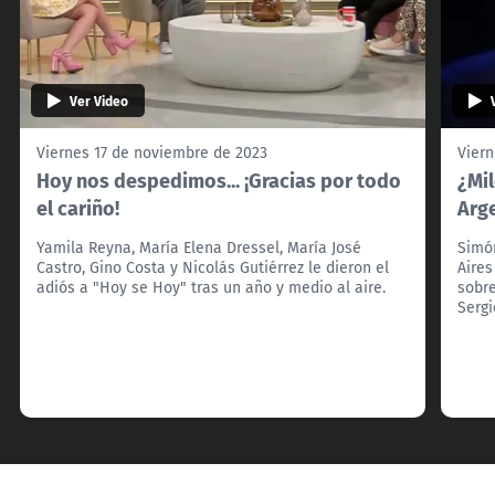
Ver Video
Viernes 17 de noviembre de 2023
Viern
Hoy nos despedimos... ¡Gracias por todo
¿Mi
el cariño!
Arg
Yamila Reyna, María Elena Dressel, María José
Simón
Castro, Gino Costa y Nicolás Gutiérrez le dieron el
Aires
adiós a "Hoy se Hoy" tras un año y medio al aire.
sobre
Serg