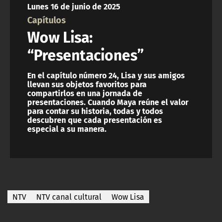
Lunes 16 de junio de 2025
ACTUALIDAD Y TENDENCIAS
Capítulos
Wow Lisa:
CORPORATIVO Y TRANSPARENCIA
“Presentaciones”
CANAL DE DENUNCIAS
En el capítulo número 24, Lisa y sus amigos
llevan sus objetos favoritos para
compartirlos en una jornada de
ÁREA DE PROYECTOS
presentaciones. Cuando Maya reúne el valor
para contar su historia, todas y todos
descubren que cada presentación es
especial a su manera.
NTV
NTV canal cultural
Wow Lisa