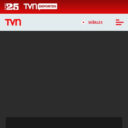
Click acá para ir directamente al contenido
SEÑALES
CASTING MASTERCHEF CHILE
CASTING TVN VERTICAL
TVN VERTICAL
TVN PLAY
PROGRAMAS
TELESERIES
NTV