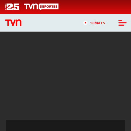
Click acá para ir directamente al contenido
SEÑALES
CASTING MASTERCHEF CHILE
CASTING TVN VERTICAL
TVN VERTICAL
TVN PLAY
PROGRAMAS
TELESERIES
NTV