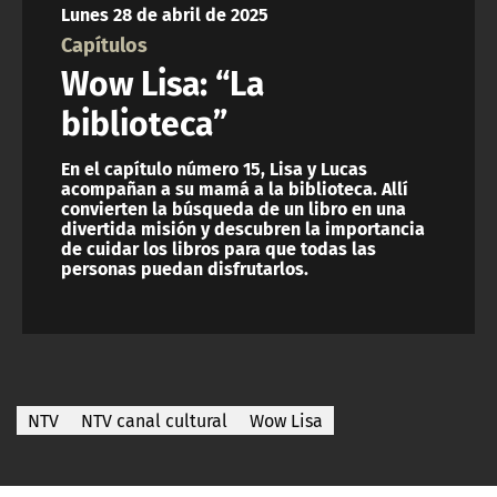
Lunes 28 de abril de 2025
ACTUALIDAD Y TENDENCIAS
Capítulos
Wow Lisa: “La
CORPORATIVO Y TRANSPARENCIA
biblioteca”
CANAL DE DENUNCIAS
En el capítulo número 15, Lisa y Lucas
acompañan a su mamá a la biblioteca. Allí
convierten la búsqueda de un libro en una
ÁREA DE PROYECTOS
divertida misión y descubren la importancia
de cuidar los libros para que todas las
personas puedan disfrutarlos.
NTV
NTV canal cultural
Wow Lisa