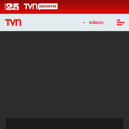
Click acá para ir directamente al contenido
SEÑALES
CASTING MASTERCHEF CHILE
CASTING TVN VERTICAL
TVN VERTICAL
TVN PLAY
PROGRAMAS
TELESERIES
NTV