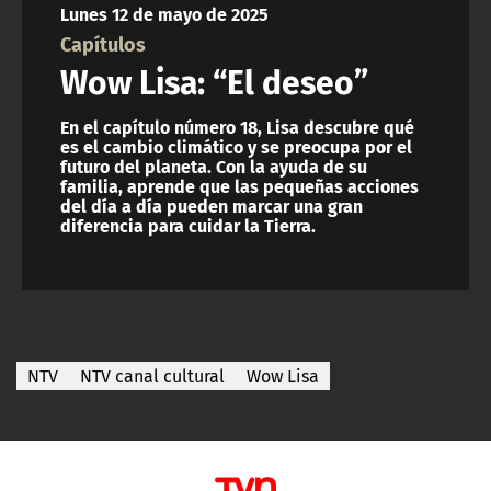
Lunes 12 de mayo de 2025
ACTUALIDAD Y TENDENCIAS
Capítulos
Wow Lisa: “El deseo”
CORPORATIVO Y TRANSPARENCIA
En el capítulo número 18, Lisa descubre qué
es el cambio climático y se preocupa por el
CANAL DE DENUNCIAS
futuro del planeta. Con la ayuda de su
familia, aprende que las pequeñas acciones
del día a día pueden marcar una gran
ÁREA DE PROYECTOS
diferencia para cuidar la Tierra.
NTV
NTV canal cultural
Wow Lisa