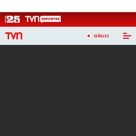
Click acá para ir directamente al contenido
SEÑALES
CASTING MASTERCHEF CHILE
CASTING TVN VERTICAL
TVN VERTICAL
TVN PLAY
PROGRAMAS
TELESERIES