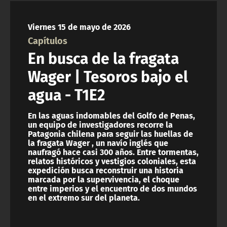
NTV
Viernes 15 de mayo de 2026
ACTUALIDAD Y TENDENCIAS
Capítulos
En busca de la fragata
CORPORATIVO Y TRANSPARENCIA
Wager | Tesoros bajo el
agua - T1E2
CANAL DE DENUNCIAS
En las aguas indomables del Golfo de Penas,
ÁREA DE PROYECTOS
un equipo de investigadores recorre la
Patagonia chilena para seguir las huellas de
la fragata Wager , un navío inglés que
naufragó hace casi 300 años. Entre tormentas,
relatos históricos y vestigios coloniales, esta
expedición busca reconstruir una historia
marcada por la supervivencia, el choque
entre imperios y el encuentro de dos mundos
en el extremo sur del planeta.