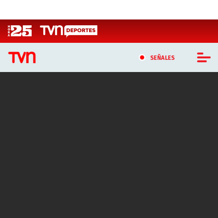
Click acá para ir directamente al contenido
SEÑALES
CASTING MASTERCHEF CHILE
CASTING TVN VERTICAL
TVN VERTICAL
TVN PLAY
PROGRAMAS
TELESERIES