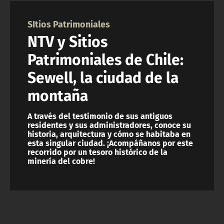
NTV
SItios Patrimoniales
ACTUALIDAD Y TENDENCIAS
NTV y Sitios
Patrimoniales de Chile:
CORPORATIVO Y TRANSPARENCIA
Sewell, la ciudad de la
montaña
CANAL DE DENUNCIAS
A través del testimonio de sus antiguos
ÁREA DE PROYECTOS
residentes y sus administradores, conoce su
historia, arquitectura y cómo se habitaba en
esta singular ciudad. ¡Acompáñanos por este
recorrido por un tesoro histórico de la
minería del cobre!