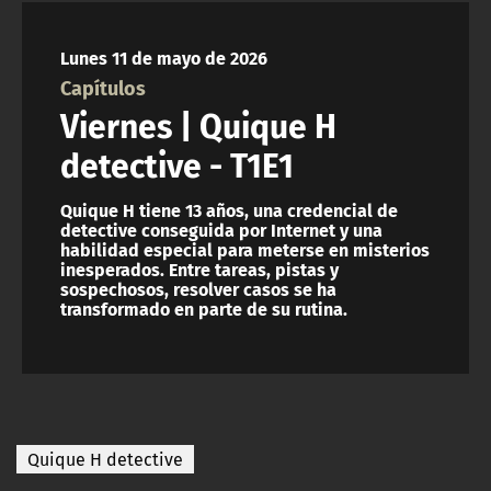
NTV
Lunes 11 de mayo de 2026
ACTUALIDAD Y TENDENCIAS
Capítulos
Viernes | Quique H
CORPORATIVO Y TRANSPARENCIA
detective - T1E1
CANAL DE DENUNCIAS
Quique H tiene 13 años, una credencial de
detective conseguida por Internet y una
habilidad especial para meterse en misterios
ÁREA DE PROYECTOS
inesperados. Entre tareas, pistas y
sospechosos, resolver casos se ha
transformado en parte de su rutina.
Quique H detective