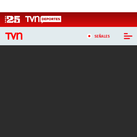
Click acá para ir directamente al contenido
SEÑALES
CASTING MASTERCHEF CHILE
CASTING TVN VERTICAL
TVN VERTICAL
TVN PLAY
PROGRAMAS
TELESERIES