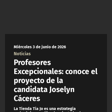
NTV
ACTUALIDAD Y TENDENCIAS
CORPORATIVO Y TRANSPARENCIA
CANAL DE DENUNCIAS
Miércoles 3 de junio de 2026
Noticias
ÁREA DE PROYECTOS
Profesores
Excepcionales: conoce el
proyecto de la
candidata Joselyn
Cáceres
La Tienda Tía Jo es una estrategia