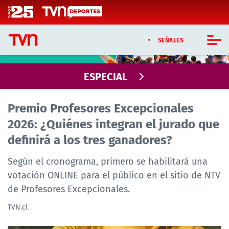
Click acá para ir directamente al contenido
SEÑALES
PROFESORES EXCEPCIONALES
CASTING MASTERCHEF CHILE
ESPECIAL
CASTING TVN VERTICAL
Premio Profesores Excepcionales
2026: ¿Quiénes integran el jurado que
TVN VERTICAL
definirá a los tres ganadores?
TVN PLAY
Según el cronograma, primero se habilitará una
PROGRAMAS
votación ONLINE para el público en el sitio de NTV
de Profesores Excepcionales.
TELESERIES
TVN.cl
NTV