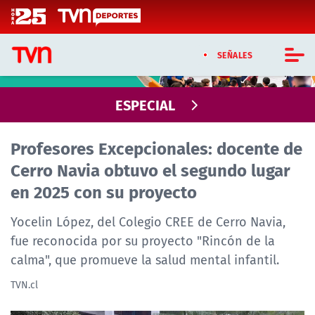
Click acá para ir directamente al contenido
SEÑALES
PROFESORES EXCEPCIONALES
CASTING MASTERCHEF CHILE
ESPECIAL
CASTING TVN VERTICAL
Profesores Excepcionales: docente de
Cerro Navia obtuvo el segundo lugar
TVN VERTICAL
en 2025 con su proyecto
TVN PLAY
Yocelin López, del Colegio CREE de Cerro Navia,
PROGRAMAS
fue reconocida por su proyecto "Rincón de la
calma", que promueve la salud mental infantil.
TELESERIES
TVN.cl
NTV