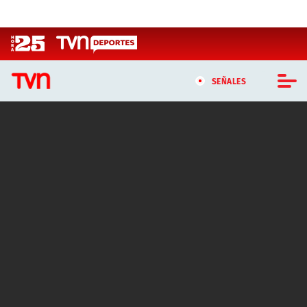
Click acá para ir directamente al contenido
SEÑALES
CASTING MASTERCHEF CHILE
CASTING TVN VERTICAL
TVN VERTICAL
TVN PLAY
PROGRAMAS
TELESERIES