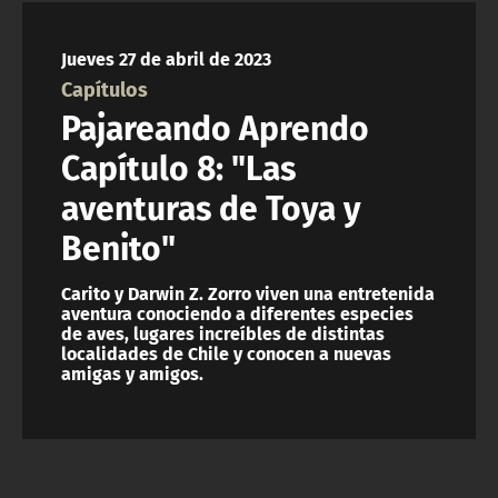
NTV
Jueves 27 de abril de 2023
ACTUALIDAD Y TENDENCIAS
Capítulos
Pajareando Aprendo
CORPORATIVO Y TRANSPARENCIA
Capítulo 8: "Las
aventuras de Toya y
CANAL DE DENUNCIAS
Benito"
ÁREA DE PROYECTOS
Carito y Darwin Z. Zorro viven una entretenida
aventura conociendo a diferentes especies
de aves, lugares increíbles de distintas
localidades de Chile y conocen a nuevas
amigas y amigos.