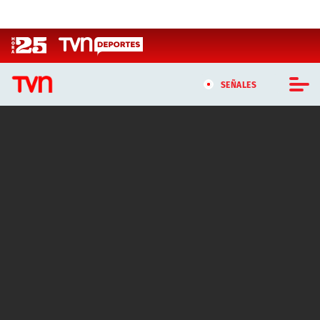
Click acá para ir directamente al contenido
SEÑALES
CASTING MASTERCHEF CHILE
CASTING TVN VERTICAL
TVN VERTICAL
TVN PLAY
PROGRAMAS
TELESERIES