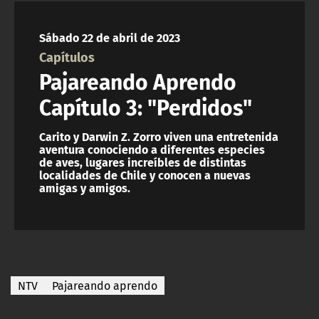
NTV
Sábado 22 de abril de 2023
ACTUALIDAD Y TENDENCIAS
Capítulos
Pajareando Aprendo
CORPORATIVO Y TRANSPARENCIA
Capítulo 3: "Perdidos"
CANAL DE DENUNCIAS
Carito y Darwin Z. Zorro viven una entretenida
aventura conociendo a diferentes especies
de aves, lugares increíbles de distintas
ÁREA DE PROYECTOS
localidades de Chile y conocen a nuevas
amigas y amigos.
NTV
Pajareando aprendo