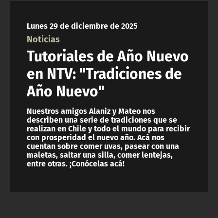
NTV
Lunes 29 de diciembre de 2025
ACTUALIDAD Y TENDENCIAS
Noticias
Tutoriales de Año Nuevo
CORPORATIVO Y TRANSPARENCIA
en NTV: "Tradiciones de
Año Nuevo"
CANAL DE DENUNCIAS
Nuestros amigos Alaniz y Mateo nos
ÁREA DE PROYECTOS
describen una serie de tradiciones que se
realizan en Chile y todo el mundo para recibir
con prosperidad el nuevo año. Acá nos
cuentan sobre comer uvas, pasear con una
maletas, saltar una silla, comer lentejas,
entre otras. ¡Conócelas acá!