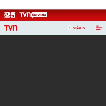
Click acá para ir directamente al contenido
SEÑALES
CASTING MASTERCHEF CHILE
CASTING TVN VERTICAL
TVN VERTICAL
TVN PLAY
PROGRAMAS
TELESERIES