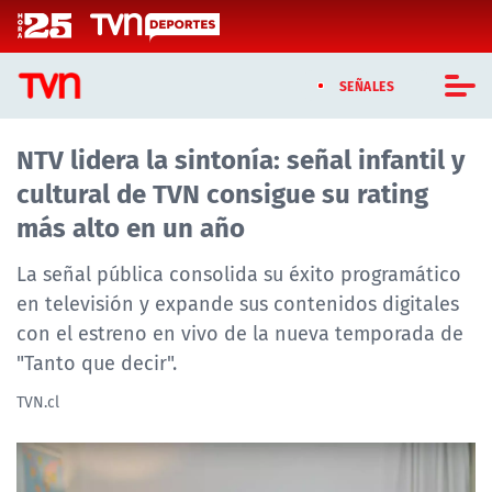
Click acá para ir directamente al contenido
SEÑALES
NTV lidera la sintonía: señal infantil y
CASTING MASTERCHEF CHILE
cultural de TVN consigue su rating
CASTING TVN VERTICAL
más alto en un año
TVN VERTICAL
La señal pública consolida su éxito programático
en televisión y expande sus contenidos digitales
TVN PLAY
con el estreno en vivo de la nueva temporada de
"Tanto que decir".
PROGRAMAS
TVN.cl
TELESERIES
NTV