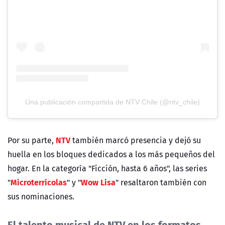
Una publicación compartida de NTV Chile (@ntv_chile)
NTV
Por su parte,
también marcó presencia y dejó su
huella en los bloques dedicados a los más pequeños del
hogar. En la categoría "
Ficción, hasta 6 años"
, las series
Microterrícolas
Wow Lisa
"
"
y "
"
resaltaron también con
sus nominaciones.
El talento musical de NTV en los formatos