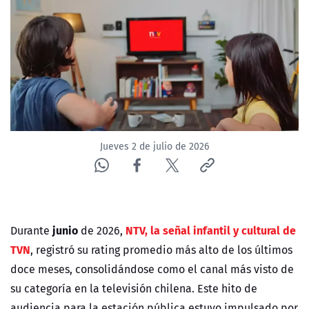
ACTUALIDAD Y TENDENCIAS
CORPORATIVO Y TRANSPARENCIA
CANAL DE DENUNCIAS
ÁREA DE PROYECTOS
Jueves 2 de julio de 2026
junio
NTV, la señal infantil y cultural de
Durante
de 2026,
TVN
, registró su
rating
promedio más alto de los últimos
doce meses, consolidándose como el canal más visto de
su categoría en la
televisión chilena
. Este hito de
audiencia para la estación pública estuvo impulsado por