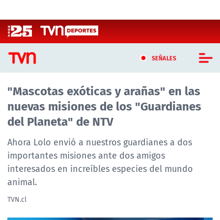
Click acá para ir directamente al contenido
SEÑALES
"Mascotas exóticas y arañas" en las
CASTING MASTERCHEF CHILE
nuevas misiones de los "Guardianes
CASTING TVN VERTICAL
del Planeta" de NTV
TVN VERTICAL
Ahora Lolo envió a nuestros guardianes a dos
importantes misiones ante dos amigos
TVN PLAY
interesados en increíbles especies del mundo
animal.
PROGRAMAS
TVN.cl
TELESERIES