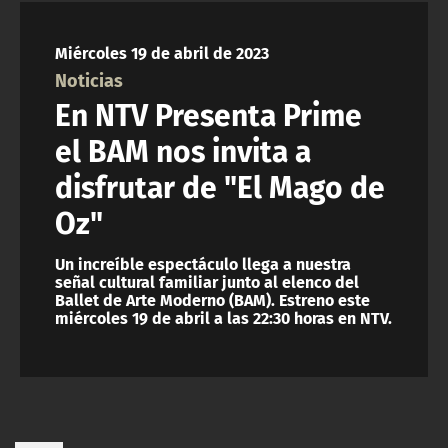
NTV
Miércoles 19 de abril de 2023
ACTUALIDAD Y TENDENCIAS
Noticias
En NTV Presenta Prime
CORPORATIVO Y TRANSPARENCIA
el BAM nos invita a
disfrutar de "El Mago de
CANAL DE DENUNCIAS
Oz"
ÁREA DE PROYECTOS
Un increíble espectáculo llega a nuestra
señal cultural familiar junto al elenco del
Ballet de Arte Moderno (BAM). Estreno este
miércoles 19 de abril a las 22:30 horas en NTV.