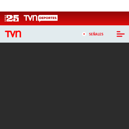
Click acá para ir directamente al contenido
SEÑALES
CASTING MASTERCHEF CHILE
CASTING TVN VERTICAL
TVN VERTICAL
TVN PLAY
PROGRAMAS
TELESERIES