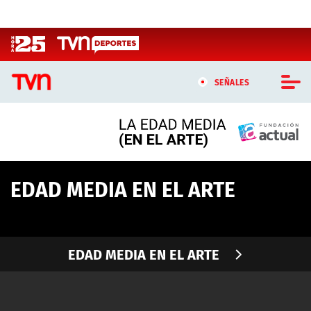
Click acá para ir directamente al contenido
SEÑALES
CASTING MASTERCHEF CHILE
CASTING TVN VERTICAL
EDAD MEDIA EN EL ARTE
TVN VERTICAL
TVN PLAY
EDAD MEDIA EN EL ARTE
PROGRAMAS
TELESERIES