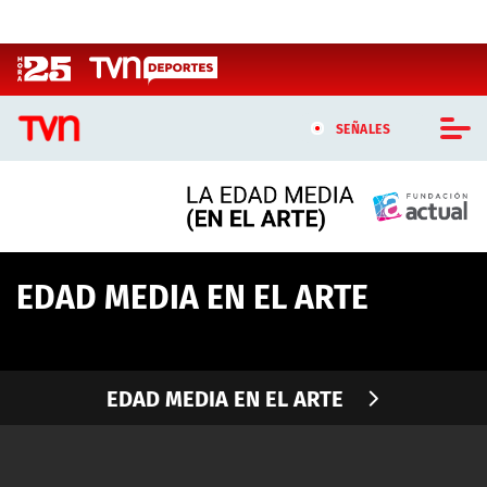
Click acá para ir directamente al contenido
SEÑALES
CASTING MASTERCHEF CHILE
CASTING TVN VERTICAL
EDAD MEDIA EN EL ARTE
TVN VERTICAL
TVN PLAY
EDAD MEDIA EN EL ARTE
PROGRAMAS
TELESERIES