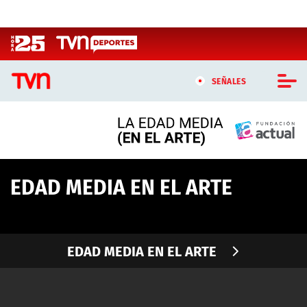
Click acá para ir directamente al contenido
SEÑALES
CASTING MASTERCHEF CHILE
CASTING TVN VERTICAL
EDAD MEDIA EN EL ARTE
TVN VERTICAL
TVN PLAY
EDAD MEDIA EN EL ARTE
PROGRAMAS
TELESERIES