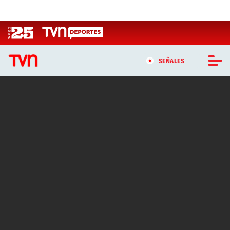
Click acá para ir directamente al contenido
SEÑALES
CASTING MASTERCHEF CHILE
CASTING TVN VERTICAL
TVN VERTICAL
TVN PLAY
PROGRAMAS
TELESERIES