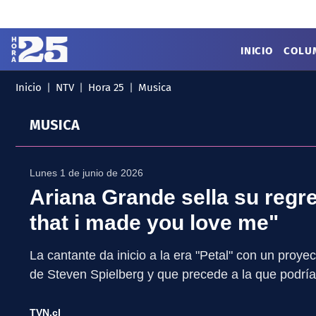
Click acá para ir directamente al contenido
INICIO
COLU
Inicio
NTV
Hora 25
Musica
MENÚ
✕
INICIO
MUSICA
COLUMNAS
Podcast
Artes
Cine y Series
Lunes 1 de junio de 2026
Música
Literatura
Ariana Grande sella su regr
Patrimonio
that i made you love me"
EXCLUSIVO H25
La cantante da inicio a la era "Petal" con un proyec
de Steven Spielberg y que precede a la que podría
TVN.cl