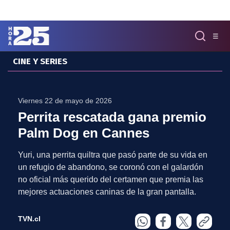
Click acá para ir directamente al contenido
☰
CINE Y SERIES
MENÚ
✕
INICIO
Viernes 22 de mayo de 2026
COLUMNAS
Perrita rescatada gana premio
Podcast
Palm Dog en Cannes
Artes
Cine y Series
Yuri, una perrita quiltra que pasó parte de su vida en
Música
un refugio de abandono, se coronó con el galardón
Literatura
no oficial más querido del certamen que premia las
Patrimonio
mejores actuaciones caninas de la gran pantalla.
EXCLUSIVO H25
TVN.cl