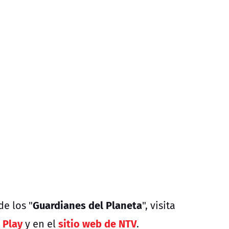
Guardianes del Planeta
de los "
", visita
 Play
sitio web de NTV
y en el
.