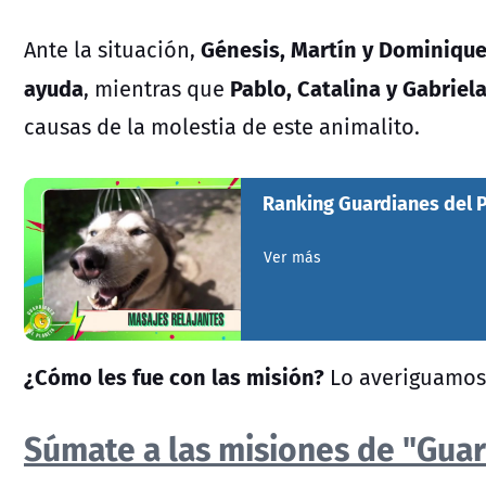
Génesis, Martín y Dominique 
Ante la situación,
ayuda
Pablo, Catalina y Gabriela
, mientras que
causas de la molestia de este animalito.
Ranking Guardianes del 
Ver más
¿Cómo les fue con las misión?
Lo averiguamos 
Súmate a las misiones de "Guar