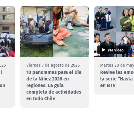
Ver Video
026
Viernes 7 de agosto de 2026
Martes 20 de may
l
10 panoramas para el Día
Revive las emo
l
de la Niñez 2026 en
la serie “Hasta 
con
regiones: La guía
en NTV
s
completa de actividades
en todo Chile