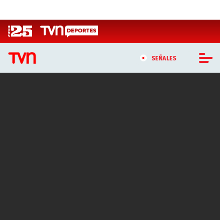
Click acá para ir directamente al contenido
SEÑALES
CASTING MASTERCHEF CHILE
CASTING TVN VERTICAL
TVN VERTICAL
TVN PLAY
PROGRAMAS
TELESERIES