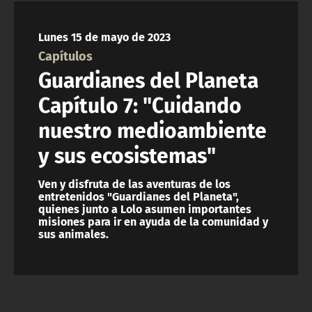
NTV
Lunes 15 de mayo de 2023
ACTUALIDAD Y TENDENCIAS
Capítulos
Guardianes del Planeta
CORPORATIVO Y TRANSPARENCIA
Capítulo 7: "Cuidando
nuestro medioambiente
CANAL DE DENUNCIAS
y sus ecosistemas"
ÁREA DE PROYECTOS
Ven y disfruta de las aventuras de los
entretenidos "Guardianes del Planeta",
quienes junto a Lolo asumen importantes
misiones para ir en ayuda de la comunidad y
sus animales.