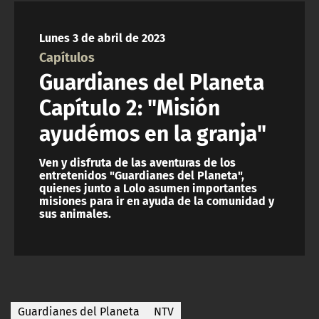
NTV
Lunes 3 de abril de 2023
ACTUALIDAD Y TENDENCIAS
Capítulos
Guardianes del Planeta
CORPORATIVO Y TRANSPARENCIA
Capítulo 2: "Misión
ayudémos en la granja"
CANAL DE DENUNCIAS
Ven y disfruta de las aventuras de los
ÁREA DE PROYECTOS
entretenidos "Guardianes del Planeta",
quienes junto a Lolo asumen importantes
misiones para ir en ayuda de la comunidad y
sus animales.
Guardianes del Planeta
NTV