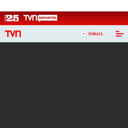
Click acá para ir directamente al contenido
SEÑALES
CASTING MASTERCHEF CHILE
CASTING TVN VERTICAL
TVN VERTICAL
TVN PLAY
PROGRAMAS
TELESERIES