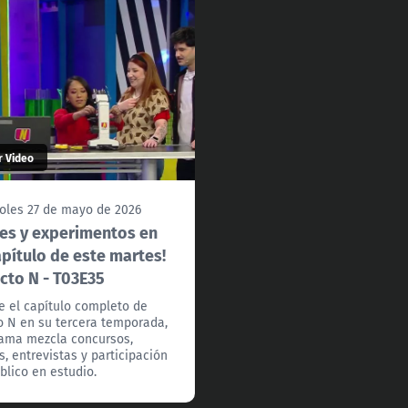
r Video
oles 27 de mayo de 2026
les y experimentos en
apítulo de este martes!
ecto N - T03E35
e el capítulo completo de
o N en su tercera temporada,
ama mezcla concursos,
s, entrevistas y participación
blico en estudio.