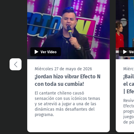
Ver Video
Ve
Miércoles 27 de mayo de 2026
Miérc
¡Jordan hizo vibrar Efecto N
¡Bai
con toda su cumbia!
el c
| Ef
El cantante chileno causó
sensación con sus icónicos temas
Reviv
y se atrevió a jugar a una de las
Efect
dinámicas más desafiantes del
progr
programa.
juego
de pú