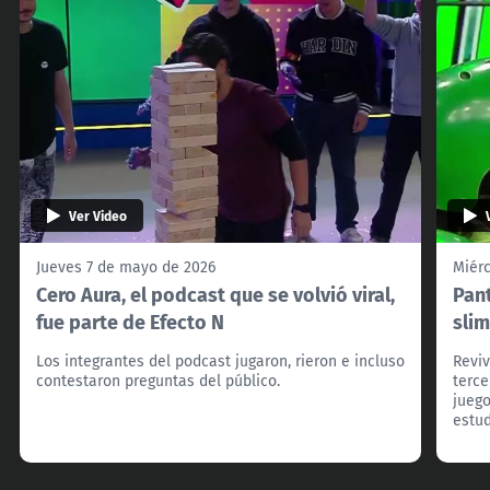
Ver Video
Jueves 7 de mayo de 2026
Miér
Cero Aura, el podcast que se volvió viral,
Pan
fue parte de Efecto N
slim
Los integrantes del podcast jugaron, rieron e incluso
Reviv
contestaron preguntas del público.
terc
juego
estud