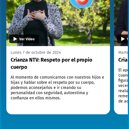
Ver Video
V
Lunes 7 de octubre de 2024
Marte
Crianza NTV: Respeto por el propio
Cria
cuerpo
El ap
cuand
Al momento de comunicarnos con nuestros hijos e
figur
hijas y hablar sobre el respeto por su cuerpo,
veces
podemos aconsejarlos e ir creando su
reali
personalidad con seguridad, autoestima y
remed
confianza en ellos mismos.
de ac