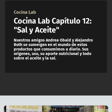
NTV
Cocina Lab
ACTUALIDAD Y TENDENCIAS
Cocina Lab Capítulo 12:
"Sal y Aceite"
CORPORATIVO Y TRANSPARENCIA
Nuestros amigos Andrea Obaid y Alejandro
Roth se sumergen en el mundo de estos
CANAL DE DENUNCIAS
productos que consumimos a diario. Sus
orígenes, uso, su aporte nutricional y todo
sobre el aceite y la sal.
ÁREA DE PROYECTOS