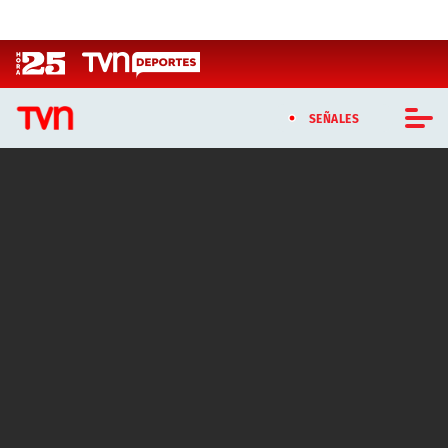
Click acá para ir directamente al contenido
SEÑALES
CASTING MASTERCHEF CHILE
CASTING TVN VERTICAL
TVN VERTICAL
TVN PLAY
PROGRAMAS
TELESERIES