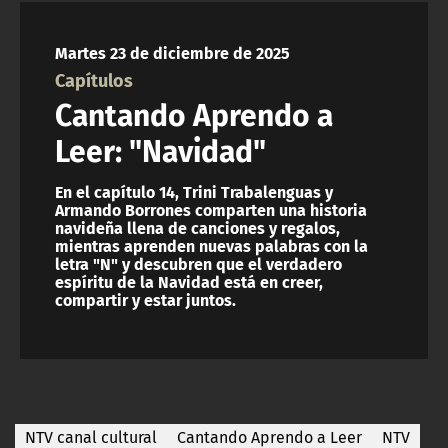
NTV
Martes 23 de diciembre de 2025
ACTUALIDAD Y TENDENCIAS
Capítulos
Cantando Aprendo a
CORPORATIVO Y TRANSPARENCIA
Leer: "Navidad"
CANAL DE DENUNCIAS
En el capítulo 14, Trini Trabalenguas y
Armando Borrones comparten una historia
navideña llena de canciones y regalos,
ÁREA DE PROYECTOS
mientras aprenden nuevas palabras con la
letra "N" y descubren que el verdadero
espíritu de la Navidad está en creer,
compartir y estar juntos.
NTV canal cultural
Cantando Aprendo a Leer
NTV