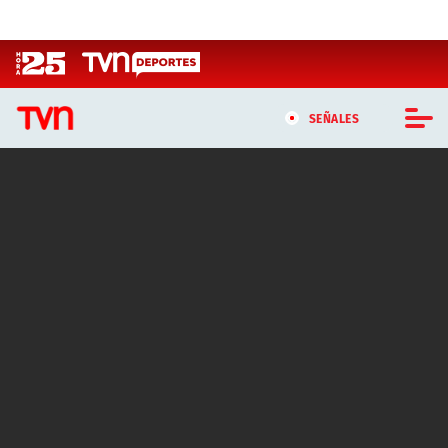
Click acá para ir directamente al contenido
SEÑALES
CASTING MASTERCHEF CHILE
CASTING TVN VERTICAL
TVN VERTICAL
TVN PLAY
PROGRAMAS
TELESERIES