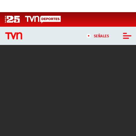
Click acá para ir directamente al contenido
SEÑALES
CASTING MASTERCHEF CHILE
CASTING TVN VERTICAL
TVN VERTICAL
TVN PLAY
PROGRAMAS
TELESERIES