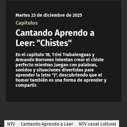
NTV
Martes 23 de diciembre de 2025
ACTUALIDAD Y TENDENCIAS
Capítulos
Cantando Aprendo a
CORPORATIVO Y TRANSPARENCIA
Leer: "Chistes"
CANAL DE DENUNCIAS
En el capítulo 18, Trini Trabalenguas y
Armando Borrones intentan crear el chiste
perfecto mientras juegan con palabras,
ÁREA DE PROYECTOS
sonidos y situaciones divertidas para
aprender la letra "J", descubriendo que el
humor también es una forma de aprender y
compartir.
NTV
Cantando Aprendo a Leer
NTV canal cultural