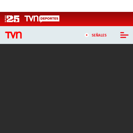
Click acá para ir directamente al contenido
SEÑALES
CASTING MASTERCHEF CHILE
CASTING TVN VERTICAL
TVN VERTICAL
TVN PLAY
PROGRAMAS
TELESERIES