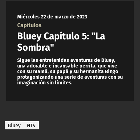
NTV
Miércoles 22 de marzo de 2023
ACTUALIDAD Y TENDENCIAS
Capítulos
Bluey Capítulo 5: "La
CORPORATIVO Y TRANSPARENCIA
Sombra"
CANAL DE DENUNCIAS
Sigue las entretenidas aventuras de Bluey,
una adorable e incansable perrita, que vive
con su mamá, su papá y su hermanita Bingo
ÁREA DE PROYECTOS
protagonizando una serie de aventuras con su
imaginación sin límites.
Bluey
NTV