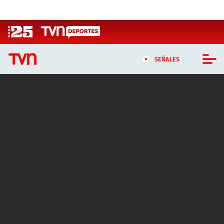
Click acá para ir directamente al contenido
SEÑALES
CASTING MASTERCHEF CHILE
CASTING TVN VERTICAL
TVN VERTICAL
TVN PLAY
PROGRAMAS
TELESERIES