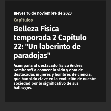
NTV
Jueves 16 de noviembre de 2023
ACTUALIDAD Y TENDENCIAS
Capítulos
Belleza Física
CORPORATIVO Y TRANSPARENCIA
temporada 2 Capítulo
22: "Un laberinto de
CANAL DE DENUNCIAS
paradojas"
ÁREA DE PROYECTOS
Acompaña al destacado físico Andrés
Gomberoff a conocer la vida y obra de
destacadas mujeres y hombres de ciencia,
que han sido clave en la evolución de nuestra
sociedad por lo significativo de sus
hallazgos.