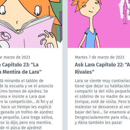
de marzo de 2023
Martes 7 de marzo de 2023
 Capítulo 23: "La
Ask Lara Capítulo 22: "
 Mentira de Lara"
Rivales"
tá mirando el tablón de
Lara se siente muy contraria
e la escuela y ve el anuncio
tiene que dejar su habitación
imo torneo de ajedrez. Se
compartir la del niño pequeñ
osa e insiste a Lara que
el sobrino de su madre de ac
en la competición… Al fin y al
Enrique, esté de visita. Pero 
 hace un tiempo les explicó
malestar se desvanece al ver
 ganado un trofeo de ajedrez
bajar del taxi… Se enamora al
 pequeña. Lara traga saliva,
Desgraciadamente para ella, 
 se lo dijo, pero era mentira.
y Akira también les pasa!
de ni pizca de ajedrez!