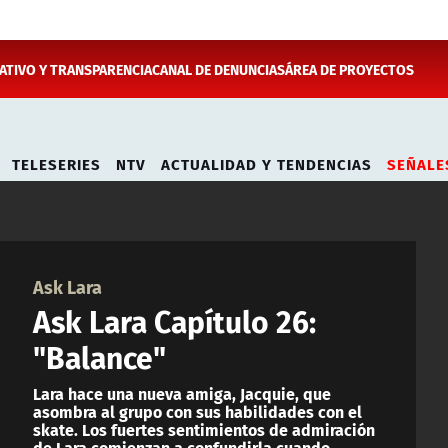
TIVO Y TRANSPARENCIA
CANAL DE DENUNCIAS
ÁREA DE PROYECTOS
TELESERIES
NTV
ACTUALIDAD Y TENDENCIAS
SEÑALE
Ask Lara
Ask Lara Capítulo 26:
"Balance"
Lara hace una nueva amiga, Jacquie, que
asombra al grupo con sus habilidades con el
skate. Los fuertes sentimientos de admiración
de Lara comienzan a confundirla cuando