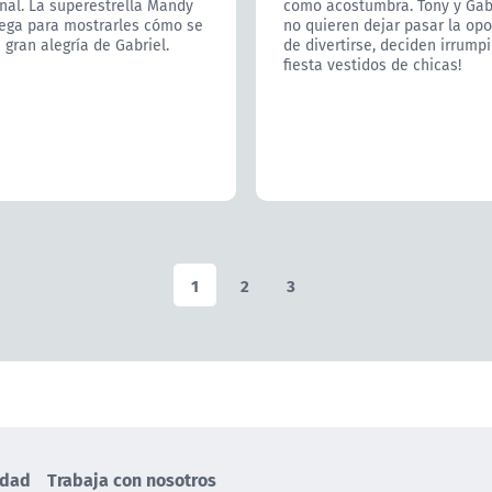
nal. La superestrella Mandy
como acostumbra. Tony y Gabr
lega para mostrarles cómo se
no quieren dejar pasar la op
 gran alegría de Gabriel.
de divertirse, deciden irrumpi
fiesta vestidos de chicas!
1
2
3
idad
Trabaja con nosotros