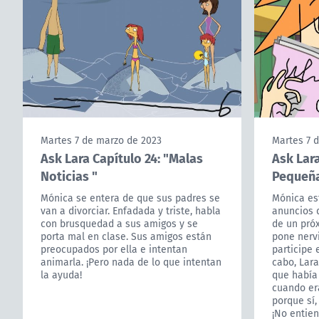
Martes 7 de marzo de 2023
Martes 7 
Ask Lara Capítulo 24: "Malas
Ask Lara
Noticias "
Pequeña
Mónica se entera de que sus padres se
Mónica es
van a divorciar. Enfadada y triste, habla
anuncios d
con brusquedad a sus amigos y se
de un próx
porta mal en clase. Sus amigos están
pone nervi
preocupados por ella e intentan
participe 
animarla. ¡Pero nada de lo que intentan
cabo, Lara
la ayuda!
que había
cuando era
porque sí,
¡No entien