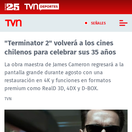
Click acá para ir directamente al contenido
SEÑALES
"Terminator 2" volverá a los cines
CASTING MASTERCHEF CHILE
chilenos para celebrar sus 35 años
CASTING TVN VERTICAL
La obra maestra de James Cameron regresará a la
TVN VERTICAL
pantalla grande durante agosto con una
restauración en 4K y funciones en formatos
TVN PLAY
premium como RealD 3D, 4DX y D-BOX.
PROGRAMAS
TVN
TELESERIES
NTV