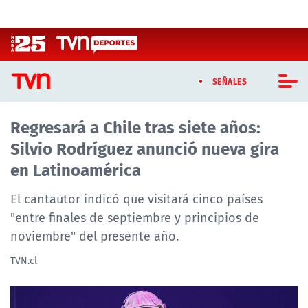
Click acá para ir directamente al contenido
SEÑALES
Regresará a Chile tras siete años:
CASTING MASTERCHEF CHILE
Silvio Rodríguez anunció nueva gira
CASTING TVN VERTICAL
en Latinoamérica
TVN VERTICAL
El cantautor indicó que visitará cinco países
"entre finales de septiembre y principios de
TVN PLAY
noviembre" del presente año.
PROGRAMAS
TVN.cl
TELESERIES