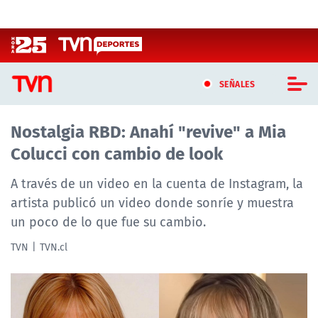
Click acá para ir directamente al contenido
SEÑALES
Nostalgia RBD: Anahí "revive" a Mia
CASTING MASTERCHEF CHILE
Colucci con cambio de look
CASTING TVN VERTICAL
A través de un video en la cuenta de Instagram, la
TVN VERTICAL
artista publicó un video donde sonríe y muestra
un poco de lo que fue su cambio.
TVN PLAY
TVN
TVN.cl
PROGRAMAS
TELESERIES