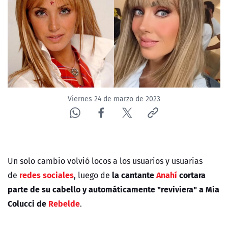
NTV
ACTUALIDAD Y TENDENCIAS
CORPORATIVO Y TRANSPARENCIA
CANAL DE DENUNCIAS
Viernes 24 de marzo de 2023
ÁREA DE PROYECTOS
Un solo cambio volvió locos a los usuarios y usuarias
redes sociales
la cantante
Anahí
cortara
de
, luego de
parte de su cabello y automáticamente "reviviera" a Mia
Colucci de
Rebelde
.