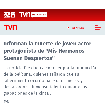
Click acá para ir directamente al contenido
SEÑALES
Informan la muerte de joven actor
CASTING MASTERCHEF CHILE
protagonista de "Mis Hermanos
CASTING TVN VERTICAL
Sueñan Despiertos"
TVN VERTICAL
La noticia fue dada a conocer por la producción
de la pelícuna, quienes señaron que su
TVN PLAY
fallecimiento ocurrió hace unos meses, y
destacaron su inmenso talento durante las
PROGRAMAS
grabaciones de la cinta .
TELESERIES
TVN