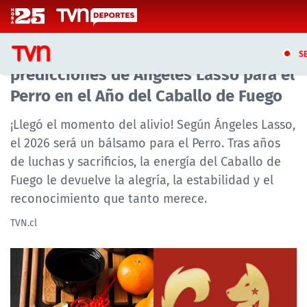
Click acá para ir directamente al contenido
Horóscopo Chino 2026: Las
S
predicciones de Ángeles Lasso para el
Perro en el Año del Caballo de Fuego
CASTING MASTERCHEF CHILE
¡Llegó el momento del alivio! Según Ángeles Lasso,
CASTING TVN VERTICAL
el 2026 será un bálsamo para el Perro. Tras años
de luchas y sacrificios, la energía del Caballo de
TVN VERTICAL
Fuego le devuelve la alegría, la estabilidad y el
TVN PLAY
reconocimiento que tanto merece.
TVN.cl
PROGRAMAS
TELESERIES
NTV