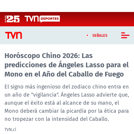
Click acá para ir directamente al contenido
SEÑALES
Horóscopo Chino 2026: Las
CASTING MASTERCHEF CHILE
predicciones de Ángeles Lasso para el
CASTING TVN VERTICAL
Mono en el Año del Caballo de Fuego
TVN VERTICAL
El signo más ingenioso del zodiaco chino entra en
un año de "vigilancia". Ángeles Lasso advierte que,
TVN PLAY
aunque el éxito está al alcance de su mano, el
Mono deberá cambiar la picardía por la ética para
PROGRAMAS
no tropezar con la intensidad del Caballo.
TELESERIES
TVN.cl