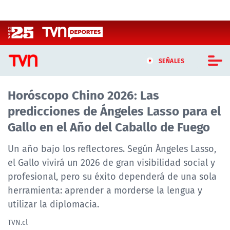
Click acá para ir directamente al contenido
SEÑALES
Horóscopo Chino 2026: Las
CASTING MASTERCHEF CHILE
predicciones de Ángeles Lasso para el
CASTING TVN VERTICAL
Gallo en el Año del Caballo de Fuego
TVN VERTICAL
Un año bajo los reflectores. Según Ángeles Lasso,
el Gallo vivirá un 2026 de gran visibilidad social y
TVN PLAY
profesional, pero su éxito dependerá de una sola
herramienta: aprender a morderse la lengua y
PROGRAMAS
utilizar la diplomacia.
TELESERIES
TVN.cl