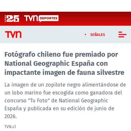
Click acá para ir directamente al contenido
SEÑALES
Fotógrafo chileno fue premiado por
CASTING MASTERCHEF CHILE
National Geographic España con
CASTING TVN VERTICAL
impactante imagen de fauna silvestre
TVN VERTICAL
La imagen de un zopilote negro alimentándose de
un lobo marino fue escogida como ganadora del
TVN PLAY
concurso "Tu Foto" de National Geographic
España y publicada en su edición de junio de
PROGRAMAS
2026.
TELESERIES
TVN.cl