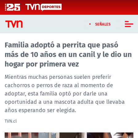
Click acá para ir directamente al contenido
SEÑALES
Familia adoptó a perrita que pasó
CASTING MASTERCHEF CHILE
más de 10 años en un canil y le dio un
CASTING TVN VERTICAL
hogar por primera vez
TVN VERTICAL
Mientras muchas personas suelen preferir
cachorros o perros de raza al momento de
TVN PLAY
adoptar, esta familia optó por darle una
oportunidad a una mascota adulta que llevaba
PROGRAMAS
años esperando ser elegida.
TELESERIES
TVN.cl
NTV