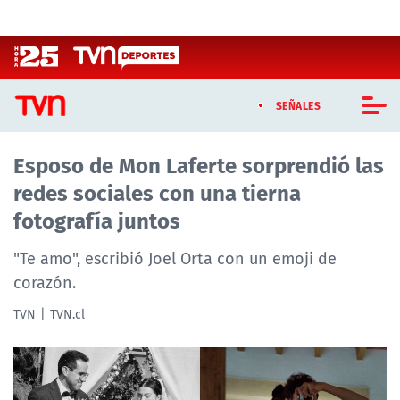
Click acá para ir directamente al contenido
SEÑALES
Esposo de Mon Laferte sorprendió las
CASTING MASTERCHEF CHILE
redes sociales con una tierna
CASTING TVN VERTICAL
fotografía juntos
TVN VERTICAL
"Te amo", escribió Joel Orta con un emoji de
corazón.
TVN PLAY
TVN
TVN.cl
PROGRAMAS
TELESERIES