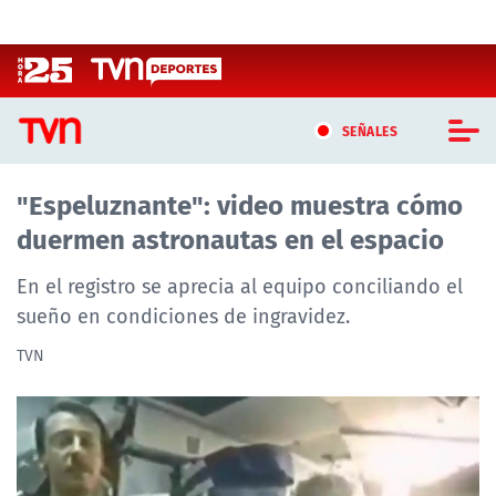
Click acá para ir directamente al contenido
SEÑALES
"Espeluznante": video muestra cómo
CASTING MASTERCHEF CHILE
duermen astronautas en el espacio
CASTING TVN VERTICAL
En el registro se aprecia al equipo conciliando el
TVN VERTICAL
sueño en condiciones de ingravidez.
TVN
TVN PLAY
PROGRAMAS
TELESERIES