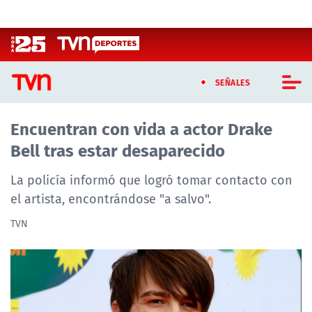
Click acá para ir directamente al contenido
SEÑALES
Encuentran con vida a actor Drake
CASTING MASTERCHEF CHILE
Bell tras estar desaparecido
CASTING TVN VERTICAL
La policía informó que logró tomar contacto con
TVN VERTICAL
el artista, encontrándose "a salvo".
TVN
TVN PLAY
PROGRAMAS
TELESERIES