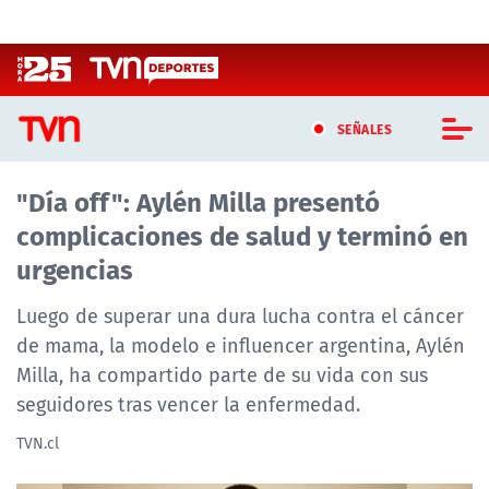
Click acá para ir directamente al contenido
SEÑALES
"Día off": Aylén Milla presentó
CASTING MASTERCHEF CHILE
complicaciones de salud y terminó en
CASTING TVN VERTICAL
urgencias
TVN VERTICAL
Luego de superar una dura lucha contra el cáncer
de mama, la modelo e influencer argentina, Aylén
TVN PLAY
Milla, ha compartido parte de su vida con sus
seguidores tras vencer la enfermedad.
PROGRAMAS
TVN.cl
TELESERIES