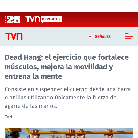
Click acá para ir directamente al contenido
SEÑALES
Dead Hang: el ejercicio que fortalece
CASTING MASTERCHEF CHILE
músculos, mejora la movilidad y
CASTING TVN VERTICAL
entrena la mente
TVN VERTICAL
Consiste en suspender el cuerpo desde una barra
o anillas utilizando únicamente la fuerza de
TVN PLAY
agarre de las manos.
PROGRAMAS
TVN.cl
TELESERIES