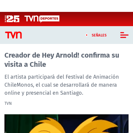
Click acá para ir directamente al contenido
SEÑALES
Creador de Hey Arnold! confirma su
CASTING MASTERCHEF CHILE
visita a Chile
CASTING TVN VERTICAL
El artista participará del Festival de Animación
TVN VERTICAL
ChileMonos, el cual se desarrollará de manera
online y presencial en Santiago.
TVN PLAY
TVN
PROGRAMAS
TELESERIES